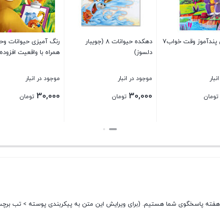
پندآموز وقت خواب7
دهکده حیوانات 8 (جویبار
رنگ آمیزی حیوانات و
دلسوز)
همراه با واقعیت افزوده
نبار
موجود در انبار
موجود در انبار
30,000
30,000
تومان
تومان
تومان
بستن
بستن