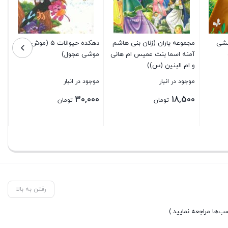
مو
00
حشی
مجموعه یاران (زنان بنی هاشم
دهکده حیوانات 5 (موش
آمنه اسما بنت عمیس ام هانی
موشی عجول)
بس
و ام البنین (س))
موجود در انبار
موجود در انبار
30,000
18,500
تومان
تومان
بستن
بستن
رفتن به بالا