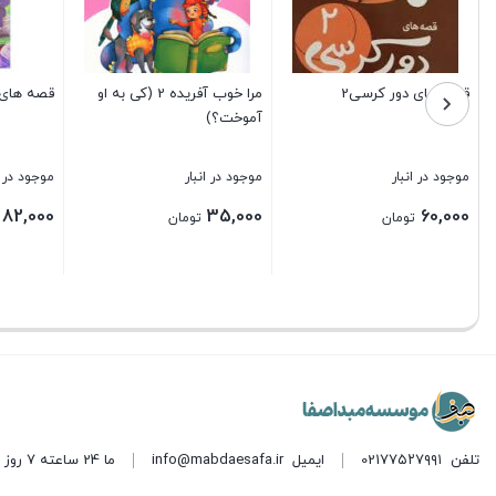
قصه های دور کرسی2
مرا خوب آفریده 2 (کی به او
قصه های 
آموخت؟)
موجود در انبار
موجود در انبار
موجود در ا
82,000
35,000
60,000
تومان
تومان
بستن
بستن
بستن
تلفن
021۷۷۵۲۷۹۹۱
ایمیل
info@mabdaesafa.ir
ما 24 ساعته 7 روز هفته پاسخگوی شما هستیم. (برای ویرایش این متن به پیکربندی پوسته > تب برچسب‌ها مراجعه نمایید.)