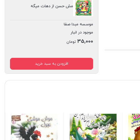
مش حسن از دهات میگه
موسسه مبدا صفا
موجود در انبار
35,000
تومان
افزودن به سبد خرید
پن