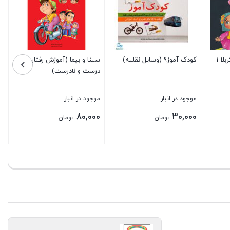
مو
00
ا 1
کودک آموز9 (وسایل نقلیه)
سینا و بیما (آموزش رفتارهای
درست و نادرست)
بس
موجود در انبار
موجود در انبار
80,000
30,000
تومان
تومان
بستن
بستن