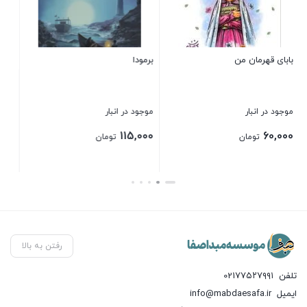
موجود در انبار
موجود د
,000
30,000
تومان
برمودا
بستن
بستن
موجود در انبار
115,000
تومان
بستن
رفتن به بالا
تلفن
021۷۷۵۲۷۹۹۱
ایمیل
info@mabdaesafa.ir