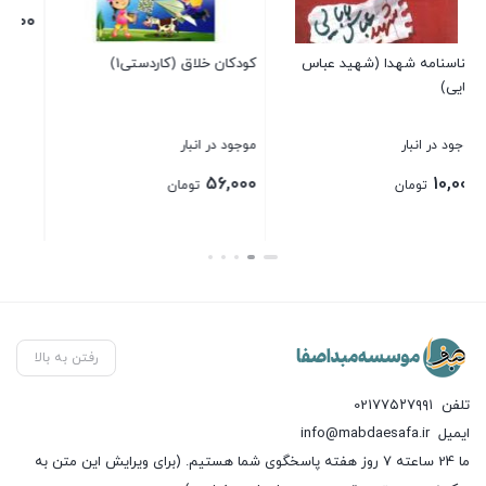
20,000
10,000
تومان
ودکان خلاق (کاردستی1)
بستن
بستن
وجود در انبار
56,00
تومان
ستن
رفتن به بالا
تلفن
021۷۷۵۲۷۹۹۱
ایمیل
info@mabdaesafa.ir
ما 24 ساعته 7 روز هفته پاسخگوی شما هستیم. (برای ویرایش این متن به