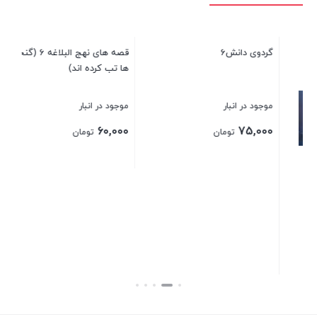
قصه های نهج البلاغه 6 (گنجشک
ها تب کرده اند)
کش
موجود در انبار
موج
00
60,000
تومان
گردو‌ی دانش6
بستن
بست
موجود در انبار
75,000
تومان
بستن