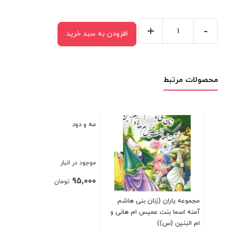
+
-
افزودن به سبد خرید
دسته
های
گل،
محصولات مرتبط
بوته
های
خار
2
سم
(دوران
پیامبر
موج
ص)
عدد
00
مجموعه یاران (زنان بنی هاشم
مه و دود
آمنه اسما بنت عمیس ام هانی و
بست
ام البنین (س))