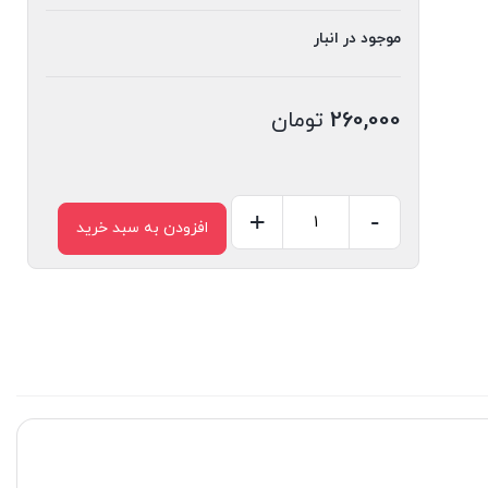
موجود در انبار
260,000
تومان
+
-
افزودن به سبد خرید
دانشنامه
مصور
(حیوانات)
عدد