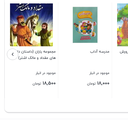
م
مو
00
) پرورش
مدرسه آداب
مجموعه یاران (داستان دلاوری
های مقداد و مالک اشتر)
بس
موجود در انبار
موجود در انبار
18,500
18,000
تومان
تومان
بستن
بستن