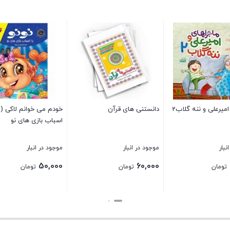
علی و ننه گلاب2
دانستنی های قرآن
خودم می خوا
اسباب بازی های نو
موجود در انبار
موجود در انبار
50,000
60,000
ان
تومان
تومان
بستن
بستن