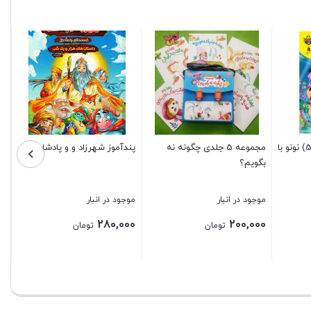
گردو‌ی
موجود 
0,000
نم لاکی (5) نونو با
مجموعه 5 جلدی چگونه نه
پندآموز شهرزاد و و پادشاه
بگویم؟
بستن
موجود در انبار
موجود در انبار
280,000
200,000
تومان
تومان
بستن
بستن